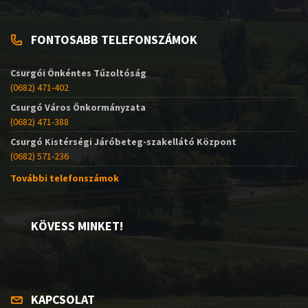
FONTOSABB TELEFONSZÁMOK
Csurgói Önkéntes Tűzoltóság
(0682) 471-402
Csurgó Város Önkormányzata
(0682) 471-388
Csurgó Kistérségi Járóbeteg-szakellátó Központ
(0682) 571-236
További telefonszámok
KÖVESS MINKET!
KAPCSOLAT