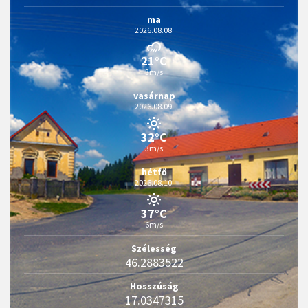
ma
2026.08.08.
21°C
3m/s
vasárnap
2026.08.09.
32°C
3m/s
hétfő
2026.08.10.
37°C
6m/s
Szélesség
46.2883522
Hosszúság
17.0347315