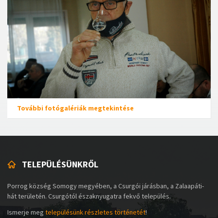
További fotógalériák megtekintése
TELEPÜLÉSÜNKRŐL
Porrog község Somogy megyében, a Csurgói járásban, a Zalaapáti-
hát területén. Csurgótól északnyugatra fekvő település.
Ismerje meg
településünk részletes történetét
!