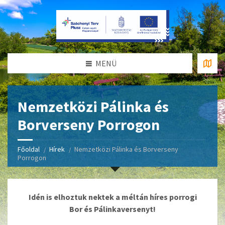
MENÜ
Nemzetközi Pálinka és
Borverseny Porrogon
Főoldal
Hírek
Nemzetközi Pálinka és Borverseny
Porrogon
Idén is elhoztuk nektek a méltán híres porrogi
Bor és Pálinkaversenyt!