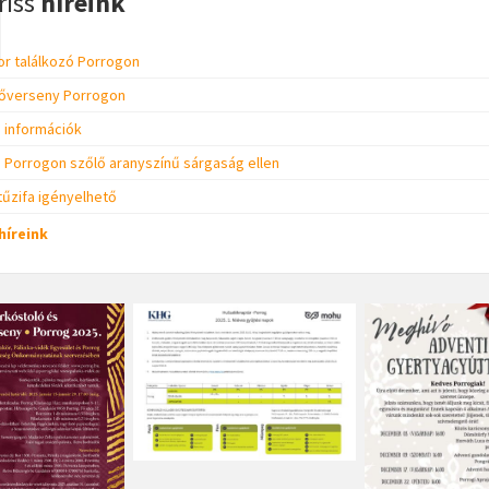
riss
híreink
tor találkozó Porrogon
zőverseny Porrogon
i információk
Porrogon szőlő aranyszínű sárgaság ellen
tűzifa igényelhető
híreink