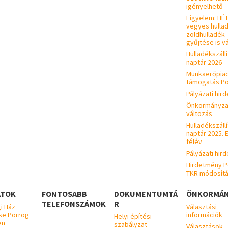
igényelhető
Figyelem: HÉ
vegyes hullad
zöldhulladék
gyűjtése is vá
Hulladékszállí
naptár 2026
Munkaerőpiac
támogatás P
Pályázati hir
Önkormányzat
változás
Hulladékszállí
naptár 2025. 
félév
Pályázati hir
Hirdetmény P
TKR módosít
ATOK
FONTOSABB
DOKUMENTUMTÁ
ÖNKORMÁN
TELEFONSZÁMOK
R
i Ház
Választási
se Porrog
információk
Helyi építési
en
szabályzat
Választások