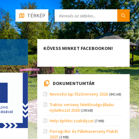
TÉRKÉP
KÖVESS MINKET FACEBOOKON!
DOKUMENTUMTÁR
Nevezési lap főzőverseny 2026
(841 kB)
Traktor verseny felelősségvállaási
nyilatkozat 2026
(190 kB)
Helyi építési szabályzat
(7 MB)
Porrogi Bor és Pálinkaverseny Plakát
2025
(3 MB)