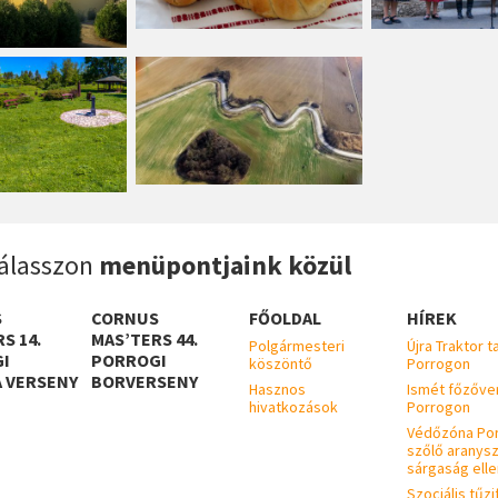
álasszon
menüpontjaink közül
S
CORNUS
FŐOLDAL
HÍREK
S 14.
MAS’TERS 44.
Polgármesteri
Újra Traktor t
I
PORROGI
köszöntő
Porrogon
A VERSENY
BORVERSENY
Hasznos
Ismét főzőve
hivatkozások
Porrogon
Védőzóna Po
szőlő aranysz
sárgaság elle
Szociális tűzi