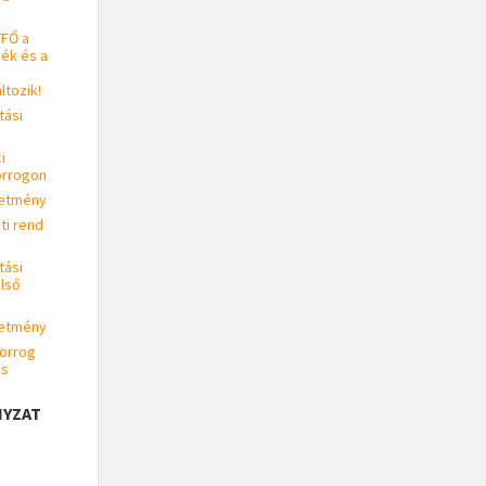
TFŐ a
ék és a
ltozik!
tási
i
orrogon
detmény
i rend
tási
Első
detmény
orrog
ás
YZAT