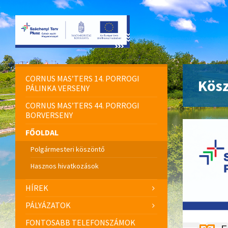
CORNUS MAS’TERS 14. PORROGI
Kösz
PÁLINKA VERSENY
CORNUS MAS’TERS 44. PORROGI
BORVERSENY
FŐOLDAL
Polgármesteri köszöntő
Hasznos hivatkozások
HÍREK
PÁLYÁZATOK
FONTOSABB TELEFONSZÁMOK