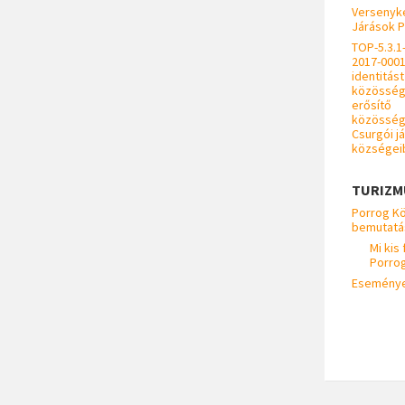
Versenyk
Járások 
TOP-5.3.1
2017-0001
identitást
közösségi
erősítő
közösségf
Csurgói j
községei
TURIZM
Porrog K
bemutatá
Mi kis 
Porro
Esemény