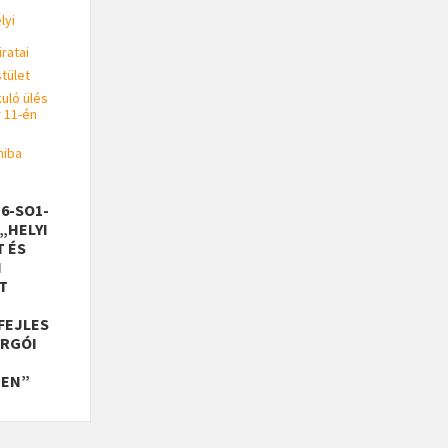
lyi
iratai
tület
kuló ülés
 11-én
hiba
16-SO1-
 „HELYI
T ÉS
I
T
FEJLES
URGÓI
BEN”