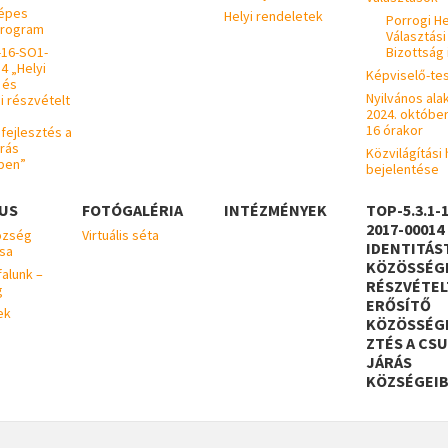
épes
Helyi rendeletek
Porrogi He
Program
Választási
-16-SO1-
Bizottság 
4 „Helyi
Képviselő-tes
 és
Nyilvános ala
 részvételt
2024. október
16 órakor
ejlesztés a
árás
Közvilágítási 
ben”
bejelentése
US
FOTÓGALÉRIA
INTÉZMÉNYEK
TOP-5.3.1-
2017-00014
özség
Virtuális séta
IDENTITÁS
sa
KÖZÖSSÉG
falunk –
RÉSZVÉTEL
g
ERŐSÍTŐ
ek
KÖZÖSSÉG
ZTÉS A CS
JÁRÁS
KÖZSÉGEI