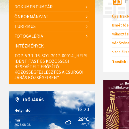
F
DOKUMENTUMTÁR
ÖNKORMÁNYZAT
Újra Trak
Ismét fő
TURIZMUS
Választás
FOTÓGALÉRIA
Védőzóna 
INTÉZMÉNYEK
Szociális 
TOP-5.3.1-16-SO1-2017-00014 „HELYI
IDENTITÁST ÉS KÖZÖSSÉGI
További 
RÉSZVÉTELT ERŐSÍTŐ
KÖZÖSSÉGFEJLESZTÉS A CSURGÓI
JÁRÁS KÖZSÉGEIBEN”
IDŐJÁRÁS
13:20
Helyi idő
28°C
ma
3m/s
2026.08.08.