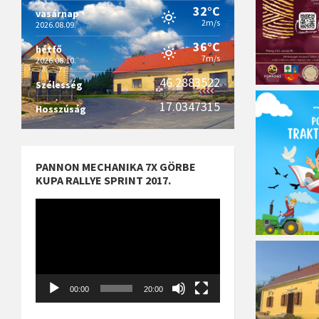
32°C
vasárnap
2m/s
2026.08.09.
36°C
hétfő
7m/s
2026.08.10.
46.2883522
Szélesség
17.0347315
Hosszúság
PANNON MECHANIKA 7X GÖRBE
KUPA RALLYE SPRINT 2017.
Videólejátszó
00:00
20:00