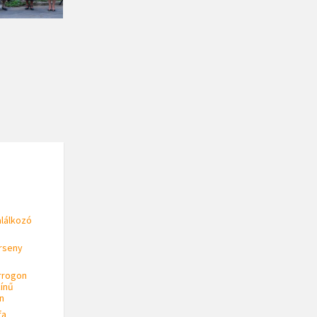
alálkozó
rseny
rrogon
ínű
n
fa