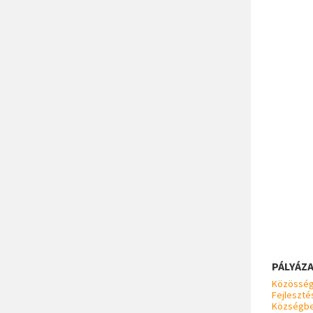
PÁLYÁZ
Közösség
Fejleszté
Községb