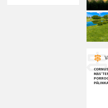
V
CORNU
MAS’TER
PORROG
PÁLINK