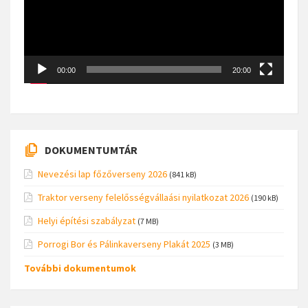
00:00
20:00
DOKUMENTUMTÁR
Nevezési lap főzőverseny 2026
(841 kB)
Traktor verseny felelősségvállaási nyilatkozat 2026
(190 kB)
Helyi építési szabályzat
(7 MB)
Porrogi Bor és Pálinkaverseny Plakát 2025
(3 MB)
További dokumentumok