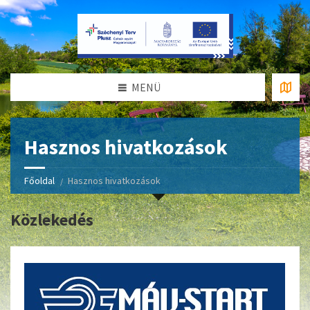
MENÜ
Hasznos hivatkozások
Főoldal
Hasznos hivatkozások
Közlekedés