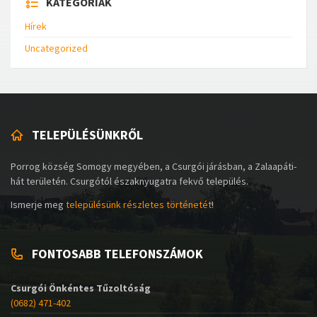
KATEGÓRIÁK
Hírek
Uncategorized
TELEPÜLÉSÜNKRŐL
Porrog község Somogy megyében, a Csurgói járásban, a Zalaapáti-
hát területén. Csurgótól északnyugatra fekvő település.
Ismerje meg
településünk részletes történetét
!
FONTOSABB TELEFONSZÁMOK
Csurgói Önkéntes Tűzoltóság
(0682) 471-402