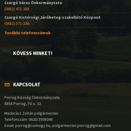
Csurgó Város Önkormányzata
(0682) 471-388
Csurgó Kistérségi Járóbeteg-szakellátó Központ
(0682) 571-236
További telefonszámok
KÖVESS MINKET!
KAPCSOLAT
Porrog Község Önkormányzata
8858 Porrog, Fő u. 32.
Madarász Zoltán polgármester
Telefonszám: 0620/3938046
Email: porrog@somogy.hu, polgarmester.porrog@gmail.com