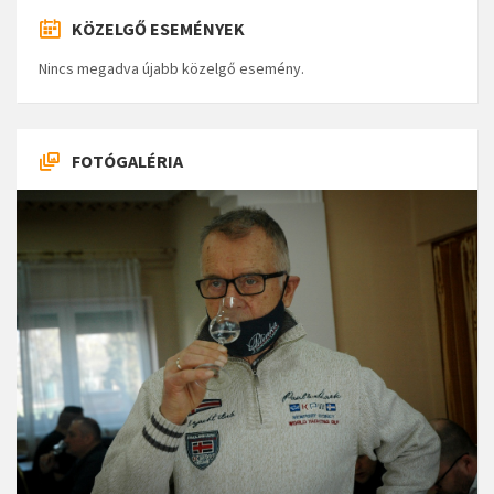
KÖZELGŐ ESEMÉNYEK
Nincs megadva újabb közelgő esemény.
FOTÓGALÉRIA