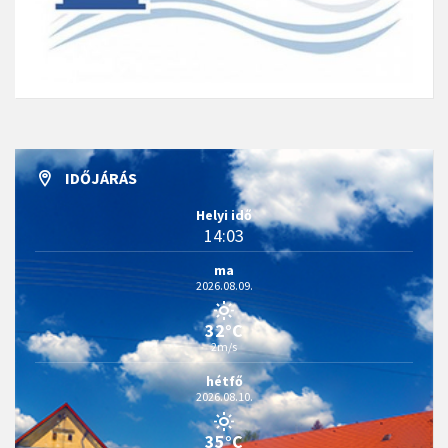
IDŐJÁRÁS
Helyi idő
14:03
ma
2026.08.09.
32°C
2m/s
hétfő
2026.08.10.
35°C