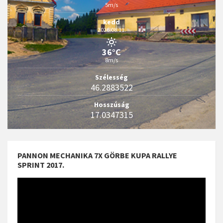
5m/s
kedd
2026.08.11.
36°C
8m/s
Szélesség
46.2883522
Hosszúság
17.0347315
PANNON MECHANIKA 7X GÖRBE KUPA RALLYE
SPRINT 2017.
Videólejátszó